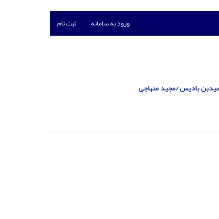
ورود به سامانه
ثبت نام
حمیدبن بادیس /مجید منهاجی