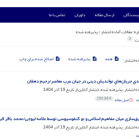
ویسندگان
ارسال مقاله
داوران
تماس با ما
ره:
مقالات آماده انتشار / پذیرفته شده
3
ات:
همه
پذیرفته شده
اصلاح شده برای چاپ
ده انتشار:
یِ جریان‌هایِ نواندیشِ دینی در جهان عربِ معاصر/رحیم دهقان
ه انتشار، پذیرفته شده، انتشار آنلاین از تاریخ
19 آذر 1404
290.89 K
ه
اصل مقاله
یق‌سازی میان مفاهیم اسلامی و نو کنفوسیوسی توسط علامه لیوجی/محمد باقر 
ه انتشار، پذیرفته شده، انتشار آنلاین از تاریخ
19 آذر 1404
ه