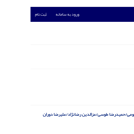
ورود به سامانه
ثبت نام
قیومی/حمیدرضا طوسی/عزالدین رضانژاد/علیرضا دوران