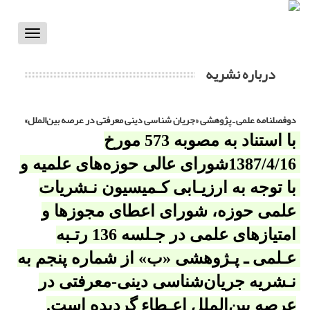
Toggle
vigation
درباره نشریه
دوفصلنامه علمی ـ پژوهشی «جریان شناسی دینی معرفتی در عرصه بین‌الملل»
با استناد به مصوبه 573 مورخ 
1387/4/16شورای عالی حوزه­‌های علمیه 
و 
با توجه به ارزیـابی کـمیسیون نـشریات 
علمی حوزه، 
شورای اعطای مجوزها و 
امتیازهای علمی در جـلسه 136 رتـبه 
عـلمی ـ پـژوهشی «ب» 
از شماره پنجم به 
نـشریه جریان‌شناسی دینی-معرفتی در 
عرصه بین‌الملل اعـطاء گردیده است.