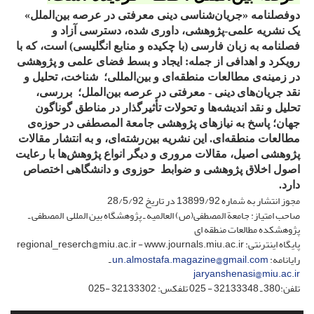
دوفصلنامه «جریان‌شناسی دینی معرفتی در عرصه بین‌الملل»
یک نشریه علمی-پژوهشی، داوری شده، دسترسی آزاد و
فصلنامه به زبان فارسی (با چکیده و منابع انگلیسی) است، که با
رویکرد و اهدافی از جمله: ایجاد و بسط فضای علمی و پژوهشی
در زمینه‌ی مطالعات منطقه‌ای و بین‌المللی؛ شناخت، تحلیل و
نقد جریان‌های
دینی - معرفتی در عرصه بین‌الملل؛ بررسی،
تحلیل و نقد اندیشه‌ها و تحولات تأثیرگذار در مناطق گوناگون
جهان؛ پاسخ به نیازهای پژوهشی جامعة المصطفی در حوزه‌ی
مطالعات منطقه‌ای. این نشریه بین‌رشته‌ای، و به انتشار مقالات
پژوهشی اصیل، مقالات مروری و دیگر انواع پژوهش‌ها با رعایت
اصول اخلاق پژوهشی و ضوابط حوزوی و دانشگاهی اختصاص
دارد.
مجوز انتشار به شماره 13899/92 در تاریخ 28/5/92
صاحب امتیاز: جامعة المصطفی(ص) العالمیه ـ پژوهشگاه بین المللی المصطفی ـ
پژوهشکده مطالعات منطقه ای
پایگاه اینترنتی: regional_reserch@miu.ac.ir - www.journals.miu.ac.ir
رایانامه:
un.almostafa.magazine@gmail.com
ـ
jaryanshenasi@miu.ac.ir
تلفن:380 ـ 32133348 - 025 تلفکس: 32133302 -025